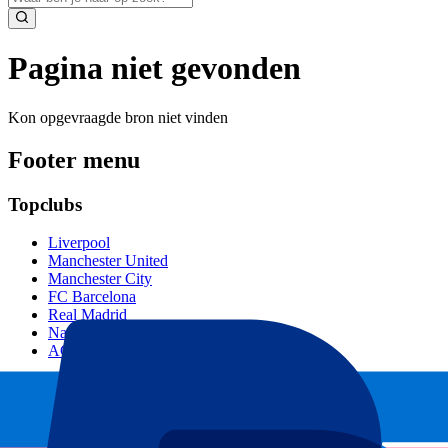
Pagina niet gevonden
Kon opgevraagde bron niet vinden
Footer menu
Topclubs
Liverpool
Manchester United
Manchester City
FC Barcelona
Real Madrid
Napoli
AC Milan
Populaire events
GP Spanje
GP Nederland