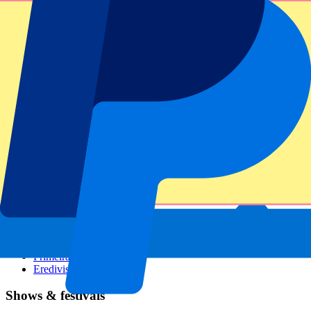
GP Italië
GP Singapore
Six Nations
Alle sporten
Voetbal
Formule 1
MotoGP
Rugby
Tennis
Voetbalcompetities
Champions League
Premier League
Serie A
La Liga
Ligue 1
Primeira Liga
Eredivisie
Shows & festivals