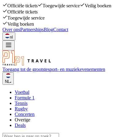
Officiële tickets
Toegewijde service
Veilig boeken
Officiële tickets
Toegewijde service
Veilig boeken
Over ons
Partnerships
Blog
Contact
nl
Toegang tot de grootste
sport- en muziekevenementen
NL
Voetbal
Formule 1
Tennis
Rugby
Concerten
Overige
Deals