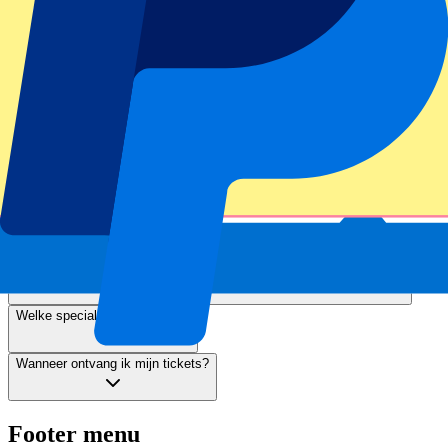
FAQ
Waar en wanneer vindt het concert plaats?
Hoe kan ik het concert het bereiken?
Waar kan ik opstappen richting het concert?
Zijn de tickets voor het Bruno Mars concert via P1 Travel officieel?
Welke special guests komen?
Wanneer ontvang ik mijn tickets?
Footer menu