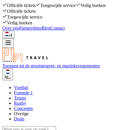
Officiële tickets
Toegewijde service
Veilig boeken
Officiële tickets
Toegewijde service
Veilig boeken
Over ons
Partnerships
Blog
Contact
nl
Toegang tot de grootste
sport- en muziekevenementen
NL
Voetbal
Formule 1
Tennis
Rugby
Concerten
Overige
Deals