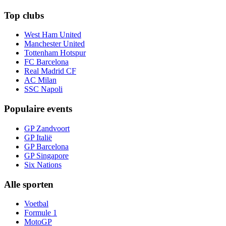
Top clubs
West Ham United
Manchester United
Tottenham Hotspur
FC Barcelona
Real Madrid CF
AC Milan
SSC Napoli
Populaire events
GP Zandvoort
GP Italië
GP Barcelona
GP Singapore
Six Nations
Alle sporten
Voetbal
Formule 1
MotoGP