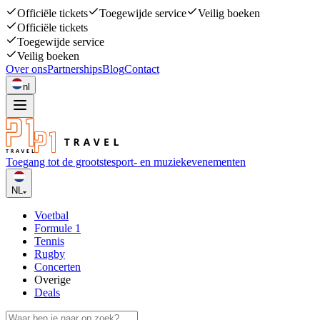
Officiële tickets
Toegewijde service
Veilig boeken
Officiële tickets
Toegewijde service
Veilig boeken
Over ons
Partnerships
Blog
Contact
nl
Toegang tot de grootste
sport- en muziekevenementen
NL
Voetbal
Formule 1
Tennis
Rugby
Concerten
Overige
Deals