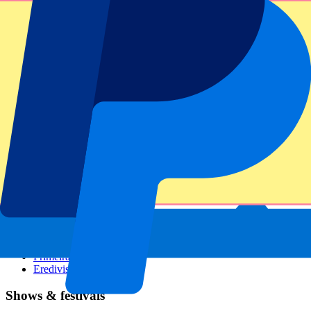
GP Italië
GP Singapore
Six Nations
Alle sporten
Voetbal
Formule 1
MotoGP
Rugby
Tennis
Voetbalcompetities
Champions League
Premier League
Serie A
La Liga
Ligue 1
Primeira Liga
Eredivisie
Shows & festivals