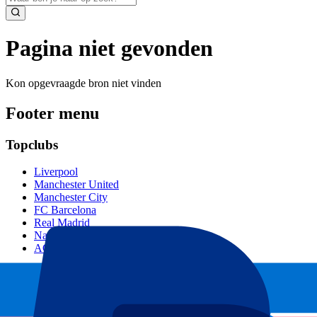
Pagina niet gevonden
Kon opgevraagde bron niet vinden
Footer menu
Topclubs
Liverpool
Manchester United
Manchester City
FC Barcelona
Real Madrid
Napoli
AC Milan
Populaire events
GP Spanje
GP Nederland