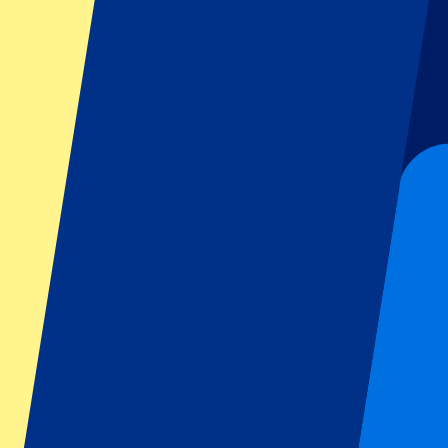
GP Italië
GP Singapore
Six Nations
Alle sporten
Voetbal
Formule 1
MotoGP
Rugby
Tennis
Voetbalcompetities
Champions League
Premier League
Serie A
La Liga
Ligue 1
Primeira Liga
Eredivisie
Shows & festivals