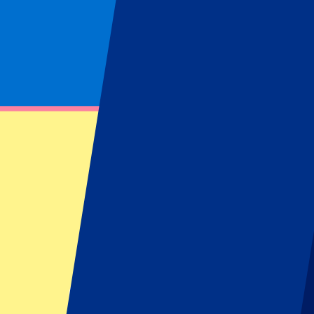
Pagina niet gevonden
Kon opgevraagde bron niet vinden
Footer menu
Topclubs
Liverpool
Manchester United
Manchester City
FC Barcelona
Real Madrid
Napoli
AC Milan
Populaire events
GP Spanje
GP Nederland