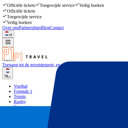
Officiële tickets
Toegewijde service
Veilig boeken
Officiële tickets
Toegewijde service
Veilig boeken
Over ons
Partnerships
Blog
Contact
nl
Toegang tot de grootste
sport- en muziekevenementen
NL
Voetbal
Formule 1
Tennis
Rugby
Concerten
Overige
Deals