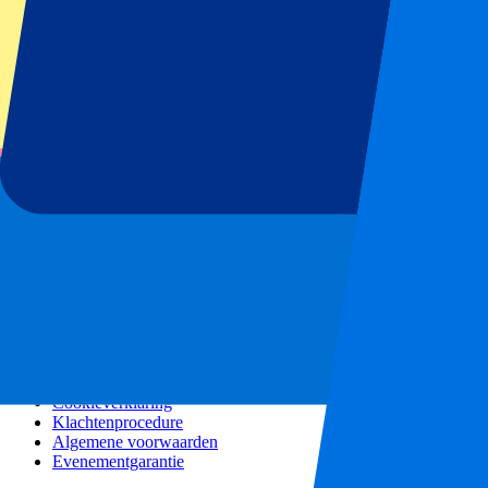
Alle concerten
Meer info
Affiliate programma
City trips
Vakanties
Blog
Contact
Veel gestelde vragen
Over ons
Partnerships
Premium Hospitality
Persberichten
Vacatures
Ons beleid
Privacybeleid
Cookieverklaring
Klachtenprocedure
Algemene voorwaarden
Evenementgarantie