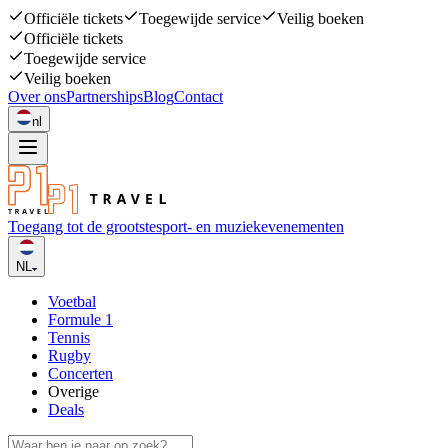
Officiële tickets
Toegewijde service
Veilig boeken
Officiële tickets
Toegewijde service
Veilig boeken
Over ons
Partnerships
Blog
Contact
nl
Toegang tot de grootste
sport- en muziekevenementen
NL
Voetbal
Formule 1
Tennis
Rugby
Concerten
Overige
Deals