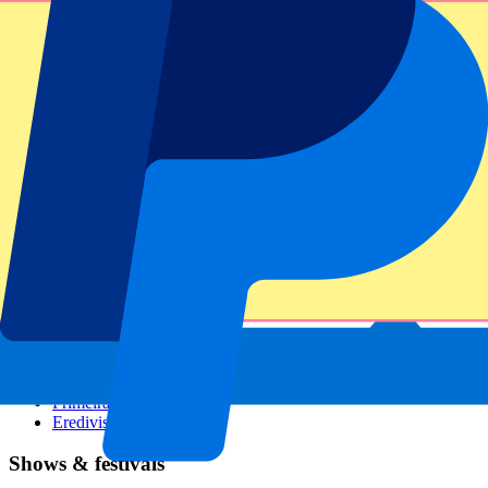
GP Italië
GP Singapore
Six Nations
Alle sporten
Voetbal
Formule 1
MotoGP
Rugby
Tennis
Voetbalcompetities
Champions League
Premier League
Serie A
La Liga
Ligue 1
Primeira Liga
Eredivisie
Shows & festivals