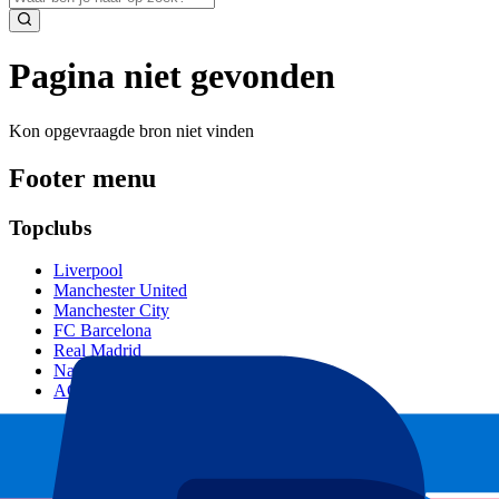
Pagina niet gevonden
Kon opgevraagde bron niet vinden
Footer menu
Topclubs
Liverpool
Manchester United
Manchester City
FC Barcelona
Real Madrid
Napoli
AC Milan
Populaire events
GP Spanje
GP Nederland