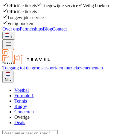
Officiële tickets
Toegewijde service
Veilig boeken
Officiële tickets
Toegewijde service
Veilig boeken
Over ons
Partnerships
Blog
Contact
nl
Toegang tot de grootste
sport- en muziekevenementen
NL
Voetbal
Formule 1
Tennis
Rugby
Concerten
Overige
Deals