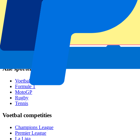
AC Milan
SSC Napoli
Populaire events
GP Zandvoort
GP Italië
GP Barcelona
GP Singapore
Six Nations
Alle sporten
Voetbal
Formule 1
MotoGP
Rugby
Tennis
Voetbal competities
Champions League
Premier League
La Liga