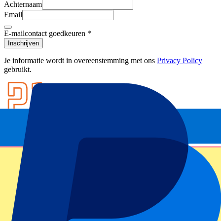
Achternaam
Email
E-mailcontact goedkeuren
*
Inschrijven
Je informatie wordt in overeenstemming met ons
Privacy Policy
gebruikt.
Footer menu
Top clubs
West Ham United
Manchester United
Tottenham Hotspur
FC Barcelona
Real Madrid CF