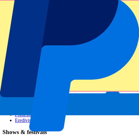
GP Italië
GP Singapore
Six Nations
Alle sporten
Voetbal
Formule 1
MotoGP
Rugby
Tennis
Voetbalcompetities
Champions League
Premier League
Serie A
La Liga
Ligue 1
Primeira Liga
Eredivisie
Shows & festivals