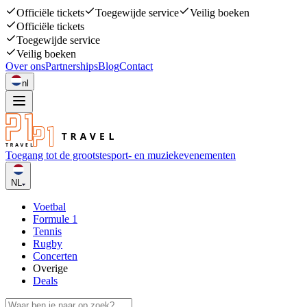
Officiële tickets
Toegewijde service
Veilig boeken
Officiële tickets
Toegewijde service
Veilig boeken
Over ons
Partnerships
Blog
Contact
nl
Toegang tot de grootste
sport- en muziekevenementen
NL
Voetbal
Formule 1
Tennis
Rugby
Concerten
Overige
Deals