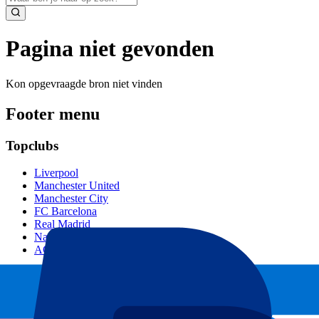
Pagina niet gevonden
Kon opgevraagde bron niet vinden
Footer menu
Topclubs
Liverpool
Manchester United
Manchester City
FC Barcelona
Real Madrid
Napoli
AC Milan
Populaire events
GP Spanje
GP Nederland