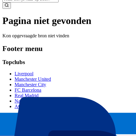
Pagina niet gevonden
Kon opgevraagde bron niet vinden
Footer menu
Topclubs
Liverpool
Manchester United
Manchester City
FC Barcelona
Real Madrid
Napoli
AC Milan
Populaire events
GP Spanje
GP Nederland