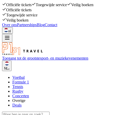
Officiële tickets
Toegewijde service
Veilig boeken
Officiële tickets
Toegewijde service
Veilig boeken
Over ons
Partnerships
Blog
Contact
nl
Toegang tot de grootste
sport- en muziekevenementen
NL
Voetbal
Formule 1
Tennis
Rugby
Concerten
Overige
Deals