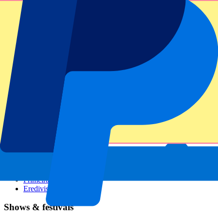
GP Italië
GP Singapore
Six Nations
Alle sporten
Voetbal
Formule 1
MotoGP
Rugby
Tennis
Voetbalcompetities
Champions League
Premier League
Serie A
La Liga
Ligue 1
Primeira Liga
Eredivisie
Shows & festivals