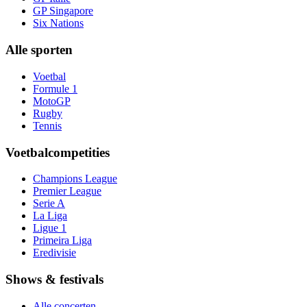
GP Singapore
Six Nations
Alle sporten
Voetbal
Formule 1
MotoGP
Rugby
Tennis
Voetbalcompetities
Champions League
Premier League
Serie A
La Liga
Ligue 1
Primeira Liga
Eredivisie
Shows & festivals
Alle concerten