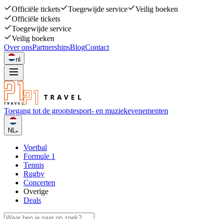
Officiële tickets
Toegewijde service
Veilig boeken
Officiële tickets
Toegewijde service
Veilig boeken
Over ons
Partnerships
Blog
Contact
nl
Toegang tot de grootste
sport- en muziekevenementen
NL
Voetbal
Formule 1
Tennis
Rugby
Concerten
Overige
Deals