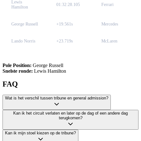
Lewis
01:32:28.105
Ferrari
Hamilton
George Russell
+19.561s
Mercedes
Lando Norris
+23.719s
McLaren
Pole Position:
George Russell
Snelste ronde:
Lewis Hamilton
FAQ
Wat is het verschil tussen tribune en general admission?
Kan ik het circuit verlaten en later op de dag of een andere dag
terugkomen?
Kan ik mijn stoel kiezen op de tribune?