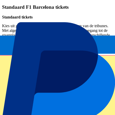
Standaard F1 Barcelona tickets
Standaard tickets
Kies uit general admission of een zitplaats op een van de tribunes.
Met algemene toegang (general admission) krijg je toegang tot de
staanplaatsen rondom het circuit. Hiermee kun je dus verschillende
uitzichten op het circuit krijgen.
Er zijn aan de andere kant meerdere tribunes rondom het circuit. Wil
je weten welk uitzicht op het circuit je krijgt en wat de beste optie
voor jou is? In dit blog hebben we alle opties op een rijtje gezet,
inclusief het uitzicht op het circuit, of de tribune overdekt is en in
welke prijsklasse hij valt.
Lees meer
Circuit Informatie
Circuit de Barcelona-Catalunya informatie
Het circuit in Montmelo is al jaren dé plek waar coureurs, teams en
fans ongeduldig naar uitkijken. Circuit de Barcelona-Catalunya kent