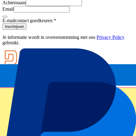
Achternaam
Email
E-mailcontact goedkeuren
*
Inschrijven
Je informatie wordt in overeenstemming met ons
Privacy Policy
gebruikt.
Footer menu
Topclubs
Liverpool
Manchester United
Manchester City
FC Barcelona
Real Madrid