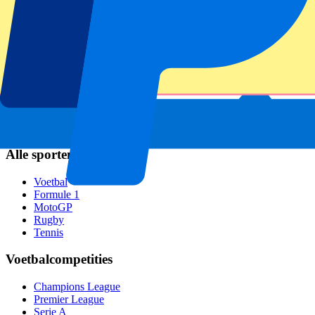
Napoli
AC Milan
Populaire events
GP Spanje
GP Nederland
GP Italië
GP Singapore
Six Nations
Alle sporten
Voetbal
Formule 1
MotoGP
Rugby
Tennis
Voetbalcompetities
Champions League
Premier League
Serie A