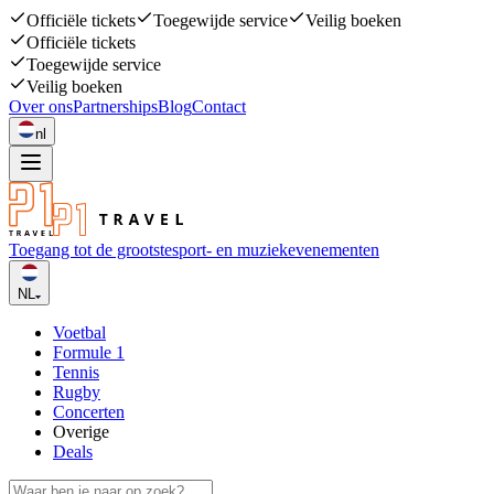
Officiële tickets
Toegewijde service
Veilig boeken
Officiële tickets
Toegewijde service
Veilig boeken
Over ons
Partnerships
Blog
Contact
nl
Toegang tot de grootste
sport- en muziekevenementen
NL
Voetbal
Formule 1
Tennis
Rugby
Concerten
Overige
Deals