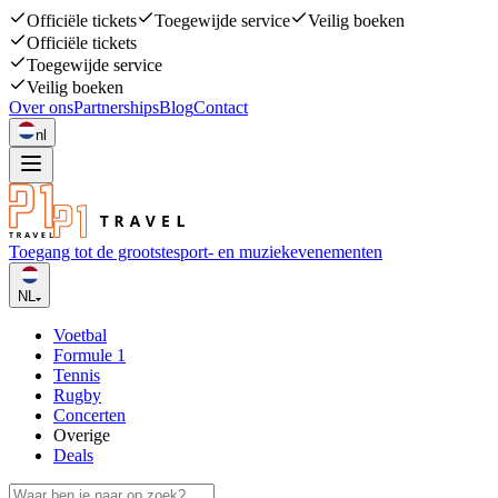
Officiële tickets
Toegewijde service
Veilig boeken
Officiële tickets
Toegewijde service
Veilig boeken
Over ons
Partnerships
Blog
Contact
nl
Toegang tot de grootste
sport- en muziekevenementen
NL
Voetbal
Formule 1
Tennis
Rugby
Concerten
Overige
Deals