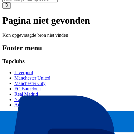
Pagina niet gevonden
Kon opgevraagde bron niet vinden
Footer menu
Topclubs
Liverpool
Manchester United
Manchester City
FC Barcelona
Real Madrid
Napoli
AC Milan
Populaire events
GP Spanje
GP Nederland