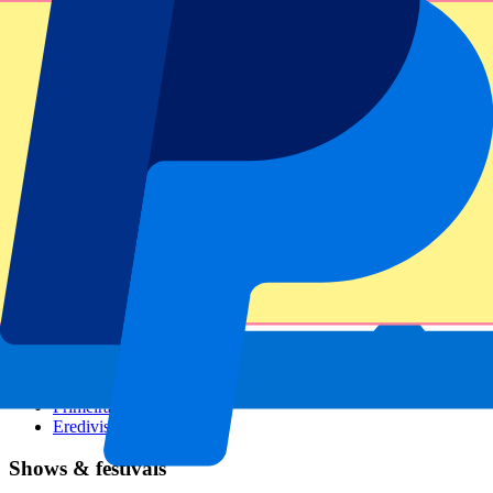
GP Italië
GP Singapore
Six Nations
Alle sporten
Voetbal
Formule 1
MotoGP
Rugby
Tennis
Voetbalcompetities
Champions League
Premier League
Serie A
La Liga
Ligue 1
Primeira Liga
Eredivisie
Shows & festivals