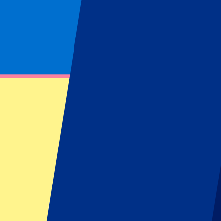
Pagina niet gevonden
Kon opgevraagde bron niet vinden
Footer menu
Topclubs
Liverpool
Manchester United
Manchester City
FC Barcelona
Real Madrid
Napoli
AC Milan
Populaire events
GP Spanje
GP Nederland