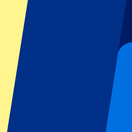
GP Italië
GP Singapore
Six Nations
Alle sporten
Voetbal
Formule 1
MotoGP
Rugby
Tennis
Voetbalcompetities
Champions League
Premier League
Serie A
La Liga
Ligue 1
Primeira Liga
Eredivisie
Shows & festivals