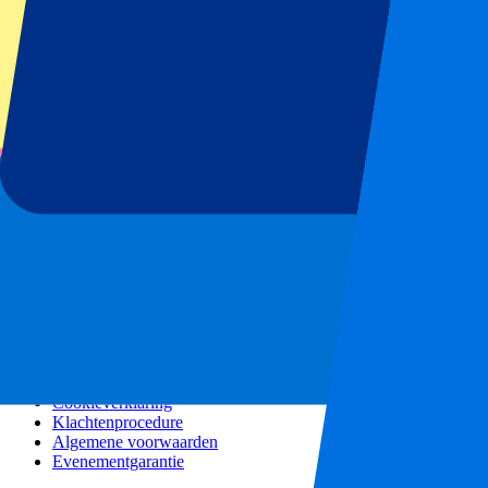
Alle concerten
Meer info
Affiliate programma
City trips
Vakanties
Blog
Contact
Veel gestelde vragen
Over ons
Partnerships
Premium Hospitality
Persberichten
Vacatures
Ons beleid
Privacybeleid
Cookieverklaring
Klachtenprocedure
Algemene voorwaarden
Evenementgarantie