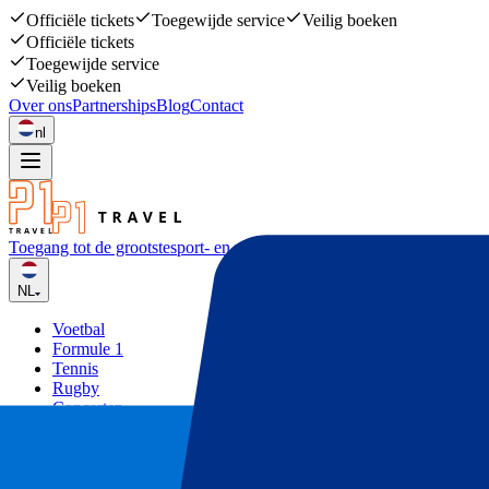
Officiële tickets
Toegewijde service
Veilig boeken
Officiële tickets
Toegewijde service
Veilig boeken
Over ons
Partnerships
Blog
Contact
nl
Toegang tot de grootste
sport- en muziekevenementen
NL
Voetbal
Formule 1
Tennis
Rugby
Concerten
Overige
Deals