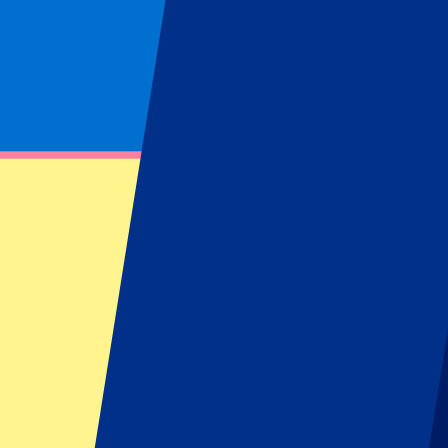
Pagina niet gevonden
Kon opgevraagde bron niet vinden
Footer menu
Topclubs
Liverpool
Manchester United
Manchester City
FC Barcelona
Real Madrid
Napoli
AC Milan
Populaire events
GP Spanje
GP Nederland