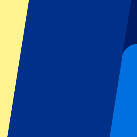
GP Italië
GP Singapore
Six Nations
Alle sporten
Voetbal
Formule 1
MotoGP
Rugby
Tennis
Voetbalcompetities
Champions League
Premier League
Serie A
La Liga
Ligue 1
Primeira Liga
Eredivisie
Shows & festivals