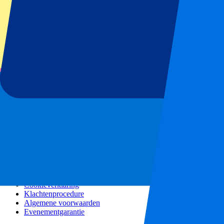
Alle concerten
Meer info
Affiliate programma
City trips
Vakanties
Blog
Contact
Veel gestelde vragen
Over ons
Partnerships
Premium Hospitality
Persberichten
Vacatures
Ons beleid
Privacybeleid
Cookieverklaring
Klachtenprocedure
Algemene voorwaarden
Evenementgarantie