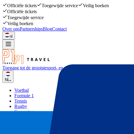
Officiële tickets
Toegewijde service
Veilig boeken
Officiële tickets
Toegewijde service
Veilig boeken
Over ons
Partnerships
Blog
Contact
nl
Toegang tot de grootste
sport- en muziekevenementen
NL
Voetbal
Formule 1
Tennis
Rugby
Concerten
Overige
Deals