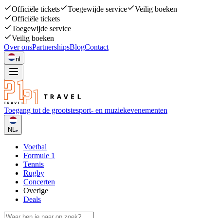
Officiële tickets
Toegewijde service
Veilig boeken
Officiële tickets
Toegewijde service
Veilig boeken
Over ons
Partnerships
Blog
Contact
nl
Toegang tot de grootste
sport- en muziekevenementen
NL
Voetbal
Formule 1
Tennis
Rugby
Concerten
Overige
Deals