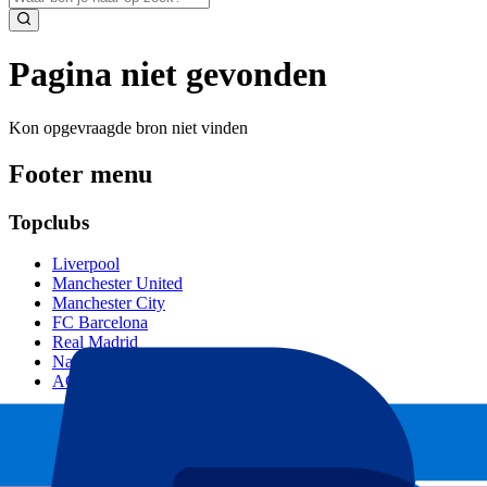
Pagina niet gevonden
Kon opgevraagde bron niet vinden
Footer menu
Topclubs
Liverpool
Manchester United
Manchester City
FC Barcelona
Real Madrid
Napoli
AC Milan
Populaire events
GP Spanje
GP Nederland