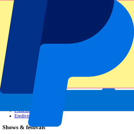
GP Italië
GP Singapore
Six Nations
Alle sporten
Voetbal
Formule 1
MotoGP
Rugby
Tennis
Voetbalcompetities
Champions League
Premier League
Serie A
La Liga
Ligue 1
Primeira Liga
Eredivisie
Shows & festivals