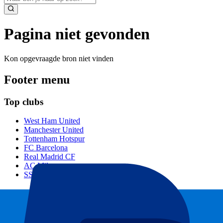
Pagina niet gevonden
Kon opgevraagde bron niet vinden
Footer menu
Top clubs
West Ham United
Manchester United
Tottenham Hotspur
FC Barcelona
Real Madrid CF
AC Milan
SSC Napoli
Populaire events
GP Zandvoort
GP Italië