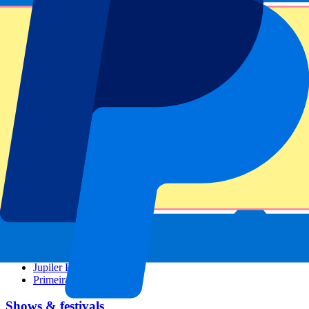
GP Barcelona
GP Singapore
Six Nations
Alle sporten
Voetbal
Formule 1
MotoGP
Rugby
Tennis
Voetbal competities
Champions League
Premier League
La Liga
Serie A
Bundesliga
Eredivisie
Jupiler Pro League
Primeira Liga
Shows & festivals