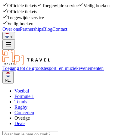
Officiële tickets
Toegewijde service
Veilig boeken
Officiële tickets
Toegewijde service
Veilig boeken
Over ons
Partnerships
Blog
Contact
nl
Toegang tot de grootste
sport- en muziekevenementen
NL
Voetbal
Formule 1
Tennis
Rugby
Concerten
Overige
Deals