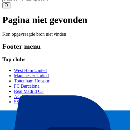
Pagina niet gevonden
Kon opgevraagde bron niet vinden
Footer menu
Top clubs
West Ham United
Manchester United
Tottenham Hotspur
FC Barcelona
Real Madrid CF
AC Milan
SSC Napoli
Populaire events
GP Zandvoort
GP Italië