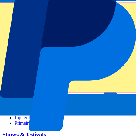
GP Barcelona
GP Singapore
Six Nations
Alle sporten
Voetbal
Formule 1
MotoGP
Rugby
Tennis
Voetbal competities
Champions League
Premier League
La Liga
Serie A
Bundesliga
Eredivisie
Jupiler Pro League
Primeira Liga
Shows & festivals