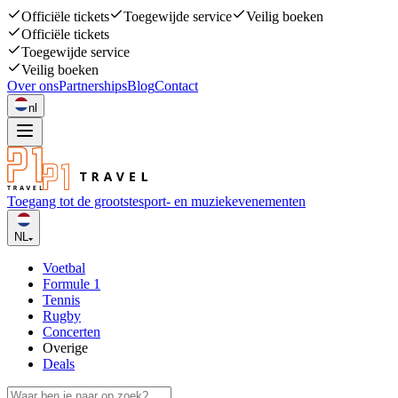
Officiële tickets
Toegewijde service
Veilig boeken
Officiële tickets
Toegewijde service
Veilig boeken
Over ons
Partnerships
Blog
Contact
nl
Toegang tot de grootste
sport- en muziekevenementen
NL
Voetbal
Formule 1
Tennis
Rugby
Concerten
Overige
Deals