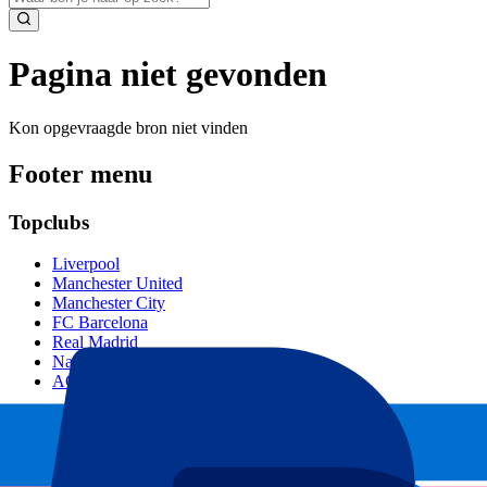
Pagina niet gevonden
Kon opgevraagde bron niet vinden
Footer menu
Topclubs
Liverpool
Manchester United
Manchester City
FC Barcelona
Real Madrid
Napoli
AC Milan
Populaire events
GP Spanje
GP Nederland