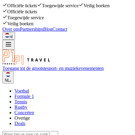
Officiële tickets
Toegewijde service
Veilig boeken
Officiële tickets
Toegewijde service
Veilig boeken
Over ons
Partnerships
Blog
Contact
nl
Toegang tot de grootste
sport- en muziekevenementen
NL
Voetbal
Formule 1
Tennis
Rugby
Concerten
Overige
Deals