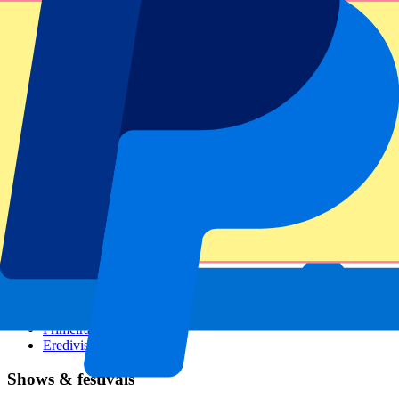
GP Italië
GP Singapore
Six Nations
Alle sporten
Voetbal
Formule 1
MotoGP
Rugby
Tennis
Voetbalcompetities
Champions League
Premier League
Serie A
La Liga
Ligue 1
Primeira Liga
Eredivisie
Shows & festivals