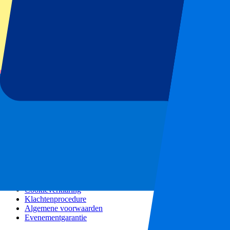
Alle concerten
Meer info
Affiliate programma
City trips
Vakanties
Blog
Contact
Veel gestelde vragen
Over ons
Partnerships
Premium Hospitality
Persberichten
Vacatures
Ons beleid
Privacybeleid
Cookieverklaring
Klachtenprocedure
Algemene voorwaarden
Evenementgarantie