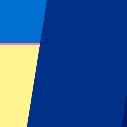
Pagina niet gevonden
Kon opgevraagde bron niet vinden
Footer menu
Topclubs
Liverpool
Manchester United
Manchester City
FC Barcelona
Real Madrid
Napoli
AC Milan
Populaire events
GP Spanje
GP Nederland