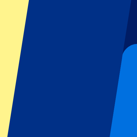
GP Italië
GP Singapore
Six Nations
Alle sporten
Voetbal
Formule 1
MotoGP
Rugby
Tennis
Voetbalcompetities
Champions League
Premier League
Serie A
La Liga
Ligue 1
Primeira Liga
Eredivisie
Shows & festivals