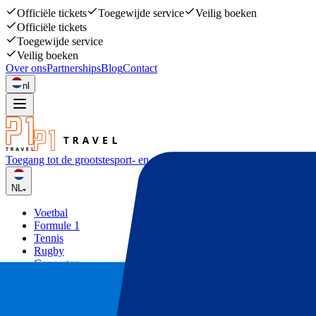
Officiële tickets
Toegewijde service
Veilig boeken
Officiële tickets
Toegewijde service
Veilig boeken
Over ons
Partnerships
Blog
Contact
nl
Toegang tot de grootste
sport- en muziekevenementen
NL
Voetbal
Formule 1
Tennis
Rugby
Concerten
Overige
Deals