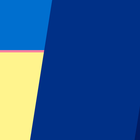
Pagina niet gevonden
Kon opgevraagde bron niet vinden
Footer menu
Top clubs
West Ham United
Manchester United
Tottenham Hotspur
FC Barcelona
Real Madrid CF
AC Milan
SSC Napoli
Populaire events
GP Zandvoort
GP Italië