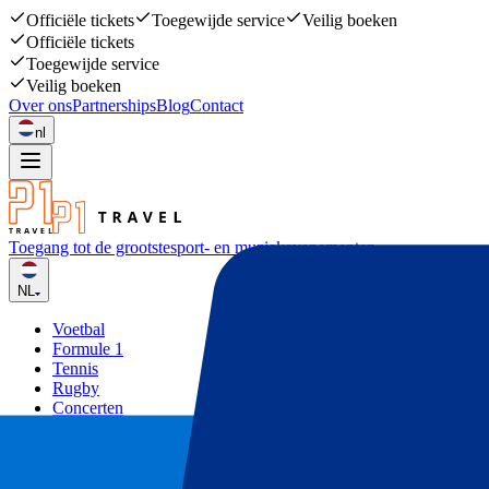
Officiële tickets
Toegewijde service
Veilig boeken
Officiële tickets
Toegewijde service
Veilig boeken
Over ons
Partnerships
Blog
Contact
nl
Toegang tot de grootste
sport- en muziekevenementen
NL
Voetbal
Formule 1
Tennis
Rugby
Concerten
Overige
Deals