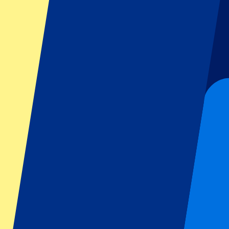
GP Barcelona
GP Singapore
Six Nations
Alle sporten
Voetbal
Formule 1
MotoGP
Rugby
Tennis
Voetbal competities
Champions League
Premier League
La Liga
Serie A
Bundesliga
Eredivisie
Jupiler Pro League
Primeira Liga
Shows & festivals