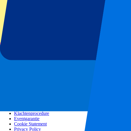
Alle Concerten
Meer informatie
Affiliate programma
Citytrips
Vakantie inspiratie
Blog
Contact
Veelgestelde vragen
Over ons
Partnerships
Premium Hospitality
Vacatures
Pers
Ons beleid
Algemene voorwaarden
Klachtenprocedure
Eventgarantie
Cookie Statement
Privacy Policy