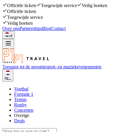
Officiële tickets
Toegewijde service
Veilig boeken
Officiële tickets
Toegewijde service
Veilig boeken
Over ons
Partnerships
Blog
Contact
nl
Toegang tot de grootste
sport- en muziekevenementen
NL
Voetbal
Formule 1
Tennis
Rugby
Concerten
Overige
Deals