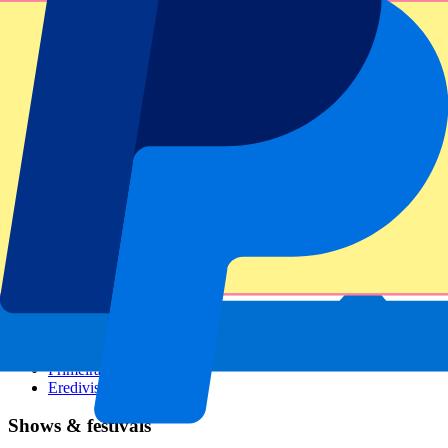
GP Italië
GP Singapore
Six Nations
Alle sporten
Voetbal
Formule 1
MotoGP
Rugby
Tennis
Voetbalcompetities
Champions League
Premier League
Serie A
La Liga
Ligue 1
Primeira Liga
Eredivisie
Shows & festivals