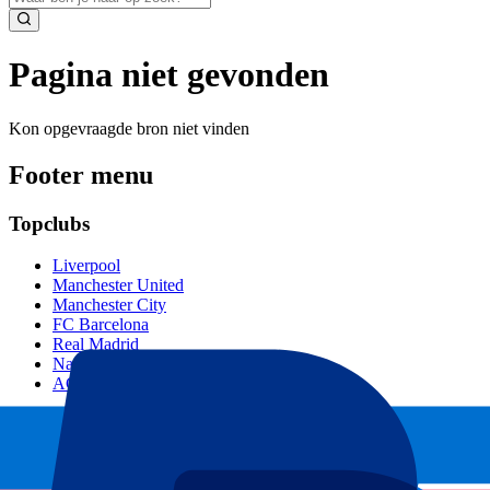
Pagina niet gevonden
Kon opgevraagde bron niet vinden
Footer menu
Topclubs
Liverpool
Manchester United
Manchester City
FC Barcelona
Real Madrid
Napoli
AC Milan
Populaire events
GP Spanje
GP Nederland