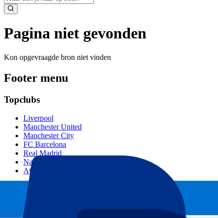
Pagina niet gevonden
Kon opgevraagde bron niet vinden
Footer menu
Topclubs
Liverpool
Manchester United
Manchester City
FC Barcelona
Real Madrid
Napoli
AC Milan
Populaire events
GP Spanje
GP Nederland