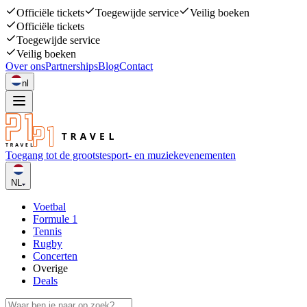
Officiële tickets
Toegewijde service
Veilig boeken
Officiële tickets
Toegewijde service
Veilig boeken
Over ons
Partnerships
Blog
Contact
nl
Toegang tot de grootste
sport- en muziekevenementen
NL
Voetbal
Formule 1
Tennis
Rugby
Concerten
Overige
Deals