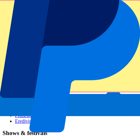
GP Italië
GP Singapore
Six Nations
Alle sporten
Voetbal
Formule 1
MotoGP
Rugby
Tennis
Voetbalcompetities
Champions League
Premier League
Serie A
La Liga
Ligue 1
Primeira Liga
Eredivisie
Shows & festivals