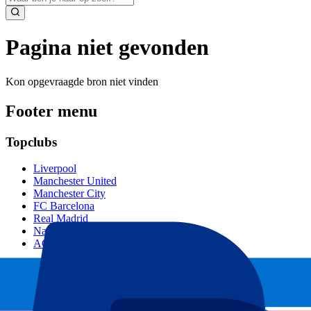
Pagina niet gevonden
Kon opgevraagde bron niet vinden
Footer menu
Topclubs
Liverpool
Manchester United
Manchester City
FC Barcelona
Real Madrid
Napoli
AC Milan
Populaire events
GP Spanje
GP Nederland