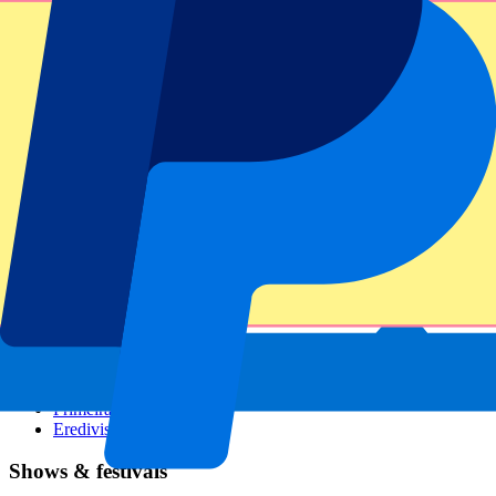
GP Italië
GP Singapore
Six Nations
Alle sporten
Voetbal
Formule 1
MotoGP
Rugby
Tennis
Voetbalcompetities
Champions League
Premier League
Serie A
La Liga
Ligue 1
Primeira Liga
Eredivisie
Shows & festivals