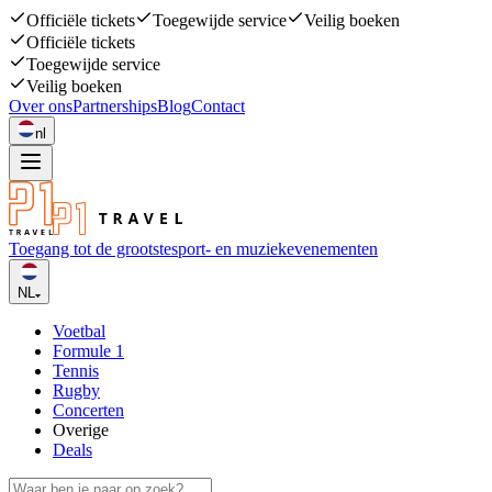
Officiële tickets
Toegewijde service
Veilig boeken
Officiële tickets
Toegewijde service
Veilig boeken
Over ons
Partnerships
Blog
Contact
nl
Toegang tot de grootste
sport- en muziekevenementen
NL
Voetbal
Formule 1
Tennis
Rugby
Concerten
Overige
Deals