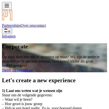
Partnerships
Over ons
contact
nl
Inloggen
Corporate
Op zoek naar een reis of incentive op maat? Wij zijn de perfecte
partner voor je speciale wensen, voor zowel kleine als grote
bedrijfsgroepen!
Neem nu contact op
Let's create a new experience
1) Laat ons weten wat je wensen zijn
Stuur ons de volgende gegevens:
– Waar wil je heen?
– Hoe groot is jouw groep
– Heb je een hotel nodig. Zo ja, voor hoeveel dagen