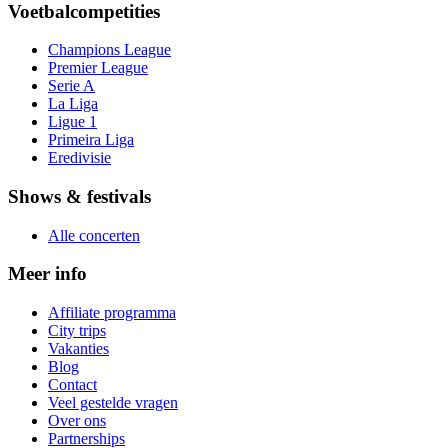
Voetbalcompetities
Champions League
Premier League
Serie A
La Liga
Ligue 1
Primeira Liga
Eredivisie
Shows & festivals
Alle concerten
Meer info
Affiliate programma
City trips
Vakanties
Blog
Contact
Veel gestelde vragen
Over ons
Partnerships