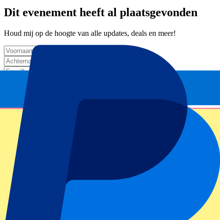
Dit evenement heeft al plaatsgevonden
Houd mij op de hoogte van alle updates, deals en meer!
Submit
Je informatie wordt in overeenstemming met ons
Privacy Policy
gebruikt.
Bedankt voor het invullen!
Eventinformatie
Over Italy vs South Africa
Competitie
Autumn Internationals 2025
Wedstrijd