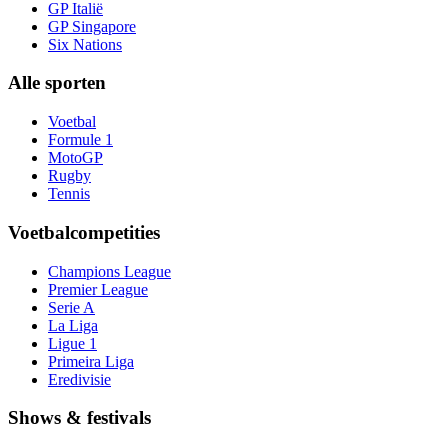
GP Italië
GP Singapore
Six Nations
Alle sporten
Voetbal
Formule 1
MotoGP
Rugby
Tennis
Voetbalcompetities
Champions League
Premier League
Serie A
La Liga
Ligue 1
Primeira Liga
Eredivisie
Shows & festivals