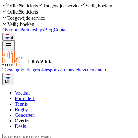
Officiële tickets
Toegewijde service
Veilig boeken
Officiële tickets
Toegewijde service
Veilig boeken
Over ons
Partnerships
Blog
Contact
nl
Toegang tot de grootste
sport- en muziekevenementen
NL
Voetbal
Formule 1
Tennis
Rugby
Concerten
Overige
Deals