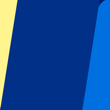
Houd mij op de hoogte van alle updates, deals en meer!
Submit
Je informatie wordt in overeenstemming met ons
Privacy Policy
gebru
Bedankt voor het invullen!