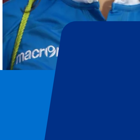
Italië Rugby Union
Home
/
Rugby
/
Italië Rugby Union
/
Italië vs Wales
Italië Rugby Union