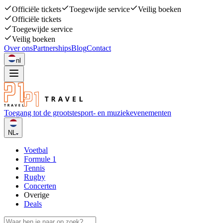
Officiële tickets
Toegewijde service
Veilig boeken
Officiële tickets
Toegewijde service
Veilig boeken
Over ons
Partnerships
Blog
Contact
nl
Toegang tot de grootste
sport- en muziekevenementen
NL
Voetbal
Formule 1
Tennis
Rugby
Concerten
Overige
Deals