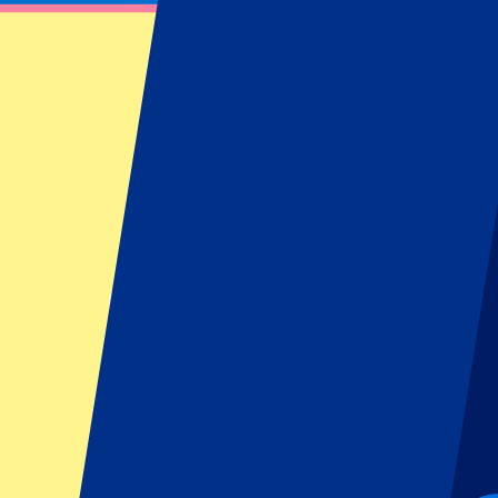
Italië vs Wales
13 maart 2027 om 15:10
Datum bevestigd
•
Rome, Italië
Italië vs Wales
13 maart 2027 om 15:10 • Rome, Italië
Datum bevestigd
Inschrijven voor dit evenement!