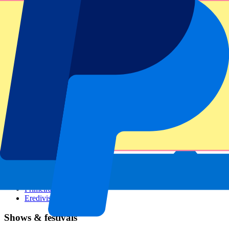
GP Italië
GP Singapore
Six Nations
Alle sporten
Voetbal
Formule 1
MotoGP
Rugby
Tennis
Voetbalcompetities
Champions League
Premier League
Serie A
La Liga
Ligue 1
Primeira Liga
Eredivisie
Shows & festivals