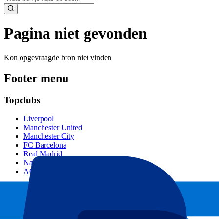
Pagina niet gevonden
Kon opgevraagde bron niet vinden
Footer menu
Topclubs
Liverpool
Manchester United
Manchester City
FC Barcelona
Real Madrid
Napoli
AC Milan
Populaire events
GP Spanje
GP Nederland