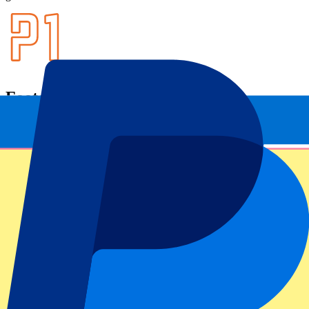
Footer menu
Topclubs
Liverpool
Manchester United
Manchester City
FC Barcelona
Real Madrid
Napoli
AC Milan
Populaire events
GP Spanje
GP Nederland
GP Italië