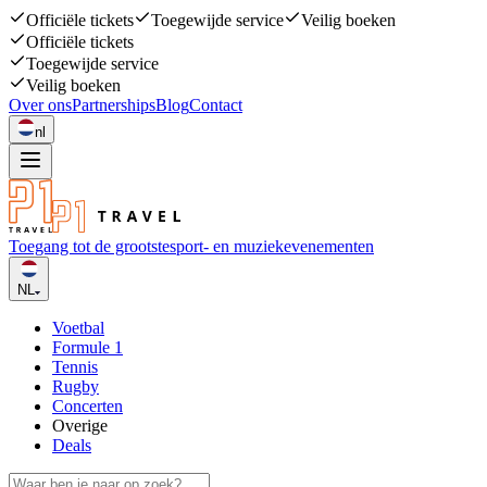
Officiële tickets
Toegewijde service
Veilig boeken
Officiële tickets
Toegewijde service
Veilig boeken
Over ons
Partnerships
Blog
Contact
nl
Toegang tot de grootste
sport- en muziekevenementen
NL
Voetbal
Formule 1
Tennis
Rugby
Concerten
Overige
Deals