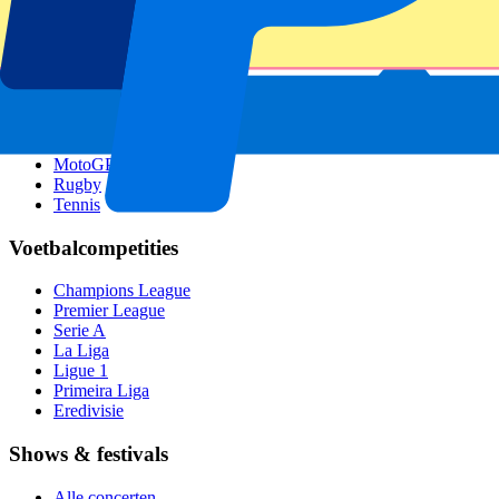
GP Singapore
Six Nations
Alle sporten
Voetbal
Formule 1
MotoGP
Rugby
Tennis
Voetbalcompetities
Champions League
Premier League
Serie A
La Liga
Ligue 1
Primeira Liga
Eredivisie
Shows & festivals
Alle concerten