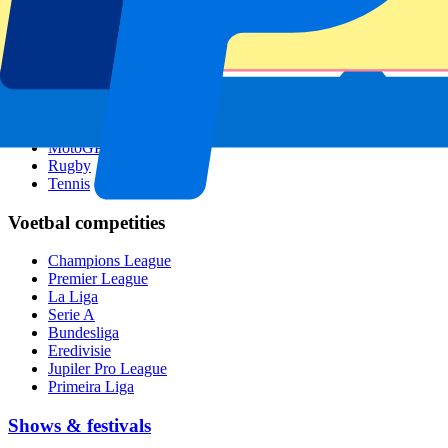
GP Singapore
Six Nations
Alle sporten
Voetbal
Formule 1
MotoGP
Rugby
Tennis
Voetbal competities
Champions League
Premier League
La Liga
Serie A
Bundesliga
Eredivisie
Jupiler Pro League
Primeira Liga
Shows & festivals