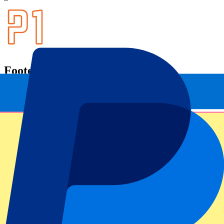
Footer menu
Top clubs
West Ham United
Manchester United
Tottenham Hotspur
FC Barcelona
Real Madrid CF
AC Milan
SSC Napoli
Populaire events
GP Zandvoort
GP Italië
GP Barcelona