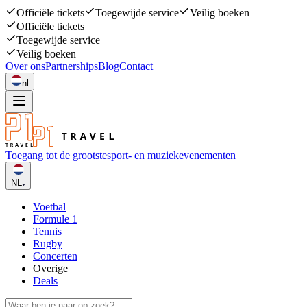
Officiële tickets
Toegewijde service
Veilig boeken
Officiële tickets
Toegewijde service
Veilig boeken
Over ons
Partnerships
Blog
Contact
nl
Toegang tot de grootste
sport- en muziekevenementen
NL
Voetbal
Formule 1
Tennis
Rugby
Concerten
Overige
Deals