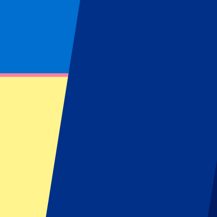
Pagina niet gevonden
Kon opgevraagde bron niet vinden
Footer menu
Topclubs
Liverpool
Manchester United
Manchester City
FC Barcelona
Real Madrid
Napoli
AC Milan
Populaire events
GP Spanje
GP Nederland