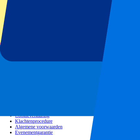
Alle concerten
Meer info
Affiliate programma
City trips
Vakanties
Blog
Contact
Veel gestelde vragen
Over ons
Partnerships
Premium Hospitality
Persberichten
Vacatures
Ons beleid
Privacybeleid
Cookieverklaring
Klachtenprocedure
Algemene voorwaarden
Evenementgarantie