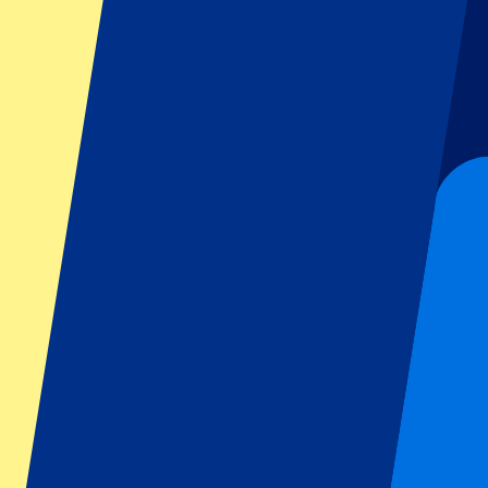
GP Italië
GP Singapore
Six Nations
Alle sporten
Voetbal
Formule 1
MotoGP
Rugby
Tennis
Voetbalcompetities
Champions League
Premier League
Serie A
La Liga
Ligue 1
Primeira Liga
Eredivisie
Shows & festivals