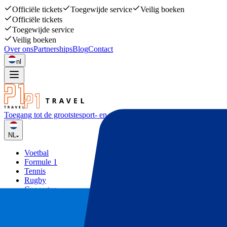
Officiële tickets
Toegewijde service
Veilig boeken
Officiële tickets
Toegewijde service
Veilig boeken
Over ons
Partnerships
Blog
Contact
nl
Toegang tot de grootste
sport- en muziekevenementen
NL
Voetbal
Formule 1
Tennis
Rugby
Concerten
Overige
Deals