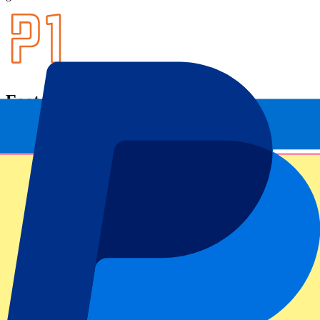
Footer menu
Topclubs
Liverpool
Manchester United
Manchester City
FC Barcelona
Real Madrid
Napoli
AC Milan
Populaire events
GP Spanje
GP Nederland
GP Italië