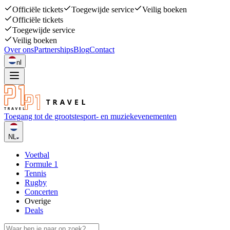
Officiële tickets
Toegewijde service
Veilig boeken
Officiële tickets
Toegewijde service
Veilig boeken
Over ons
Partnerships
Blog
Contact
nl
Toegang tot de grootste
sport- en muziekevenementen
NL
Voetbal
Formule 1
Tennis
Rugby
Concerten
Overige
Deals