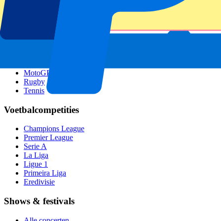
GP Singapore
Six Nations
Alle sporten
Voetbal
Formule 1
MotoGP
Rugby
Tennis
Voetbalcompetities
Champions League
Premier League
Serie A
La Liga
Ligue 1
Primeira Liga
Eredivisie
Shows & festivals
Alle concerten