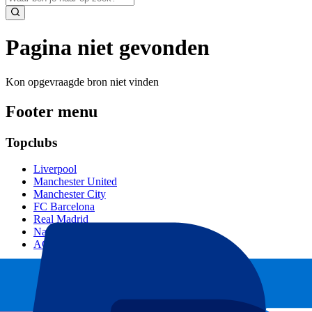
Pagina niet gevonden
Kon opgevraagde bron niet vinden
Footer menu
Topclubs
Liverpool
Manchester United
Manchester City
FC Barcelona
Real Madrid
Napoli
AC Milan
Populaire events
GP Spanje
GP Nederland