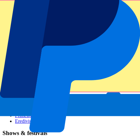
GP Italië
GP Singapore
Six Nations
Alle sporten
Voetbal
Formule 1
MotoGP
Rugby
Tennis
Voetbalcompetities
Champions League
Premier League
Serie A
La Liga
Ligue 1
Primeira Liga
Eredivisie
Shows & festivals