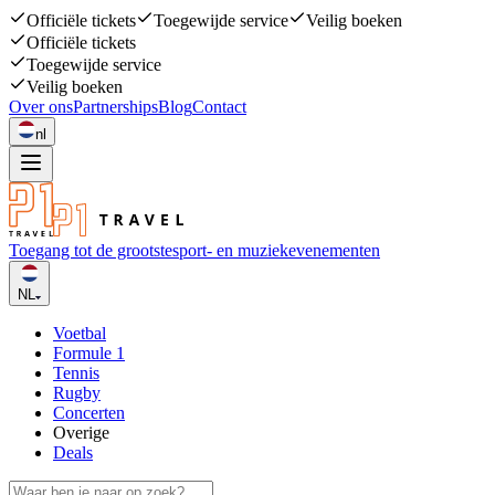
Officiële tickets
Toegewijde service
Veilig boeken
Officiële tickets
Toegewijde service
Veilig boeken
Over ons
Partnerships
Blog
Contact
nl
Toegang tot de grootste
sport- en muziekevenementen
NL
Voetbal
Formule 1
Tennis
Rugby
Concerten
Overige
Deals