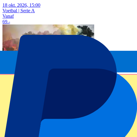
18 okt. 2026, 15:00
Voetbal | Serie A
Vanaf
69
.-
AS Roma vs Cagliari
28 okt. 2026, 15:00
Voetbal | Serie A
Vanaf
69
.-