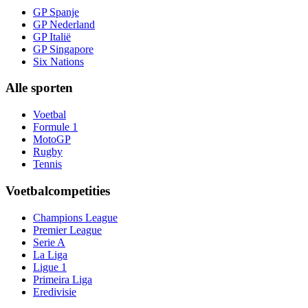
GP Spanje
GP Nederland
GP Italië
GP Singapore
Six Nations
Alle sporten
Voetbal
Formule 1
MotoGP
Rugby
Tennis
Voetbalcompetities
Champions League
Premier League
Serie A
La Liga
Ligue 1
Primeira Liga
Eredivisie