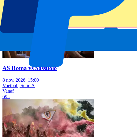
AS Roma vs Sassuolo
8 nov. 2026, 15:00
Voetbal | Serie A
Vanaf
69
.-