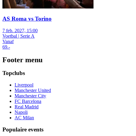
AS Roma vs Torino
7 feb. 2027, 15:00
Voetbal | Serie A
Vanaf
69
.-
Footer menu
Topclubs
Liverpool
Manchester United
Manchester City
FC Barcelona
Real Madrid
Napoli
AC Milan
Populaire events