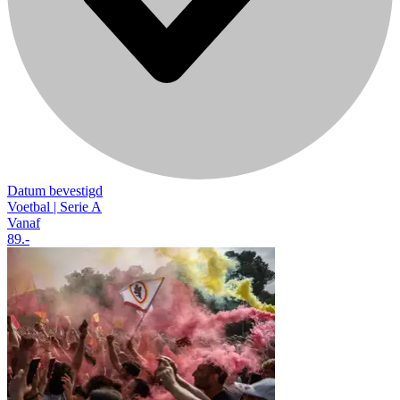
Datum bevestigd
Voetbal | Serie A
Vanaf
89
.-