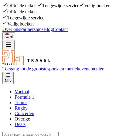
Officiële tickets
Toegewijde service
Veilig boeken
Officiële tickets
Toegewijde service
Veilig boeken
Over ons
Partnerships
Blog
Contact
nl
Toegang tot de grootste
sport- en muziekevenementen
NL
Voetbal
Formule 1
Tennis
Rugby
Concerten
Overige
Deals