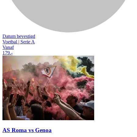
Datum bevestigd
Voetbal | Serie A
Vanaf
179
.-
AS Roma vs Genoa