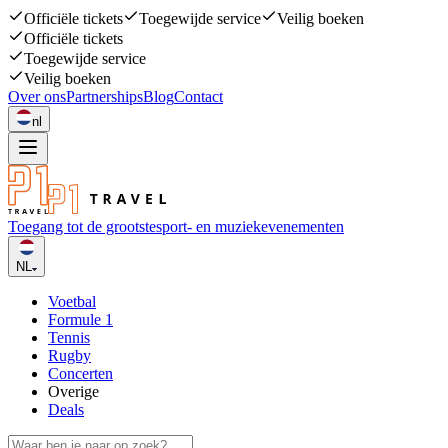
Officiële tickets
Toegewijde service
Veilig boeken
Officiële tickets
Toegewijde service
Veilig boeken
Over ons
Partnerships
Blog
Contact
nl
Toegang tot de grootste
sport- en muziekevenementen
NL
Voetbal
Formule 1
Tennis
Rugby
Concerten
Overige
Deals