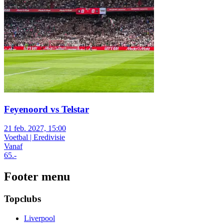
Feyenoord vs Telstar
21 feb. 2027, 15:00
Voetbal | Eredivisie
Vanaf
65
.-
Footer menu
Topclubs
Liverpool