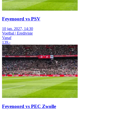
Feyenoord vs PSV
10 jan. 2027, 14:30
Voetbal | Eredivisie
Vanaf
139
.-
Feyenoord vs PEC Zwolle