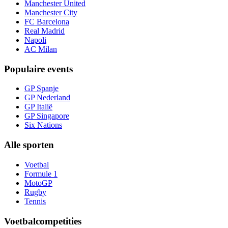
Manchester United
Manchester City
FC Barcelona
Real Madrid
Napoli
AC Milan
Populaire events
GP Spanje
GP Nederland
GP Italië
GP Singapore
Six Nations
Alle sporten
Voetbal
Formule 1
MotoGP
Rugby
Tennis
Voetbalcompetities