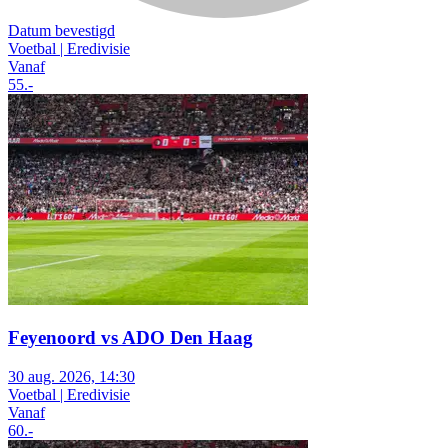
Datum bevestigd
Voetbal | Eredivisie
Vanaf
55
.-
Feyenoord vs ADO Den Haag
30 aug. 2026, 14:30
Voetbal | Eredivisie
Vanaf
60
.-