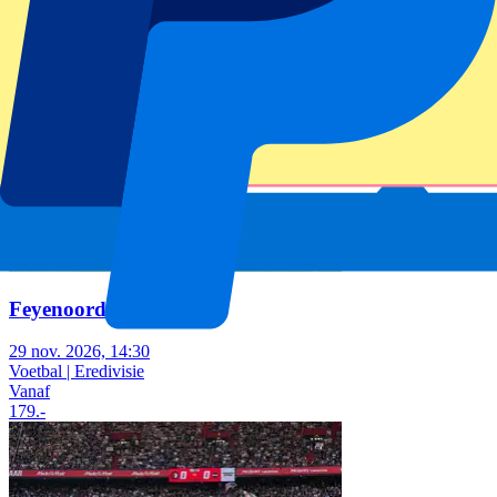
Vanaf
75
.-
Feyenoord vs Ajax
29 nov. 2026, 14:30
Voetbal | Eredivisie
Vanaf
179
.-