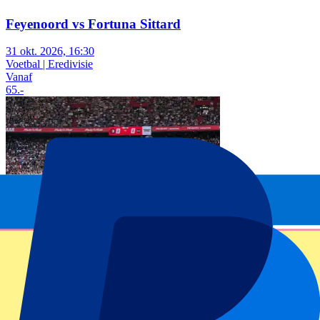
Feyenoord vs Fortuna Sittard
31 okt. 2026, 16:30
Voetbal | Eredivisie
Vanaf
65
.-
Feyenoord vs Excelsior
22 nov. 2026, 15:00
Voetbal | Eredivisie