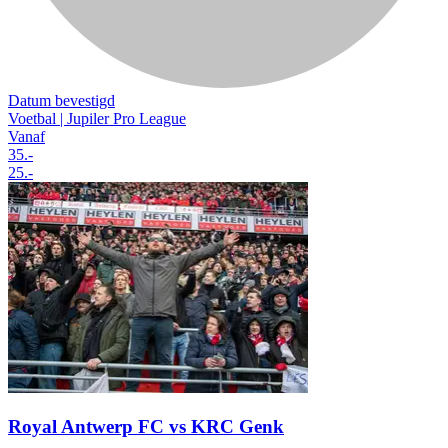
Datum bevestigd
Voetbal | Jupiler Pro League
Vanaf
35
.-
25
.-
Royal Antwerp FC vs KRC Genk