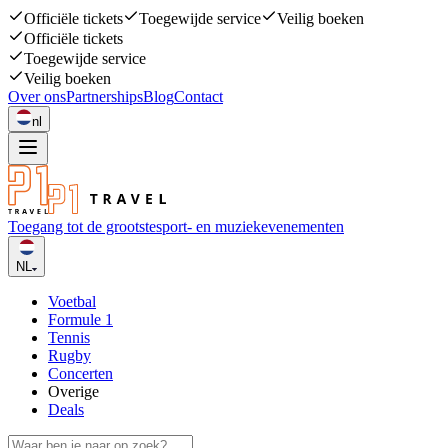
Officiële tickets
Toegewijde service
Veilig boeken
Officiële tickets
Toegewijde service
Veilig boeken
Over ons
Partnerships
Blog
Contact
nl
Toegang tot de grootste
sport- en muziekevenementen
NL
Voetbal
Formule 1
Tennis
Rugby
Concerten
Overige
Deals