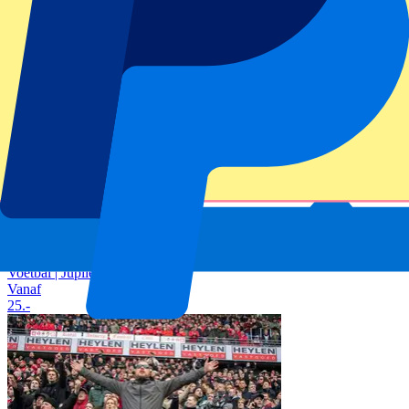
Datum bevestigd
Voetbal | Jupiler Pro League
Vanaf
25
.-