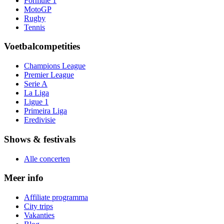
Formule 1
MotoGP
Rugby
Tennis
Voetbalcompetities
Champions League
Premier League
Serie A
La Liga
Ligue 1
Primeira Liga
Eredivisie
Shows & festivals
Alle concerten
Meer info
Affiliate programma
City trips
Vakanties