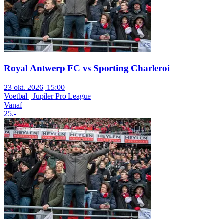
Royal Antwerp FC vs Sporting Charleroi
23 okt. 2026, 15:00
Voetbal | Jupiler Pro League
Vanaf
25
.-