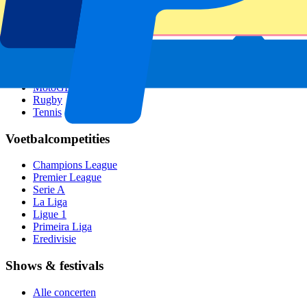
Six Nations
Alle sporten
Voetbal
Formule 1
MotoGP
Rugby
Tennis
Voetbalcompetities
Champions League
Premier League
Serie A
La Liga
Ligue 1
Primeira Liga
Eredivisie
Shows & festivals
Alle concerten