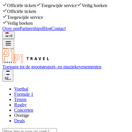
Officiële tickets
Toegewijde service
Veilig boeken
Officiële tickets
Toegewijde service
Veilig boeken
Over ons
Partnerships
Blog
Contact
nl
Toegang tot de grootste
sport- en muziekevenementen
NL
Voetbal
Formule 1
Tennis
Rugby
Concerten
Overige
Deals