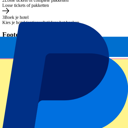
2
Losse tickets of complete pakketten
Losse tickets of pakketten
3
Boek je hotel
Kies je hotel (optioneel) tijdens het boeken
Footer menu
Topclubs
Liverpool
Manchester United
Manchester City
FC Barcelona
Real Madrid
Napoli
AC Milan
Populaire events
GP Spanje
GP Nederland
GP Italië
GP Singapore