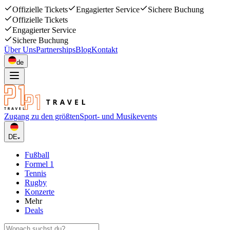
Offizielle Tickets
Engagierter Service
Sichere Buchung
Offizielle Tickets
Engagierter Service
Sichere Buchung
Über Uns
Partnerships
Blog
Kontakt
de
Zugang zu den größten
Sport- und Musikevents
DE
Fußball
Formel 1
Tennis
Rugby
Konzerte
Mehr
Deals