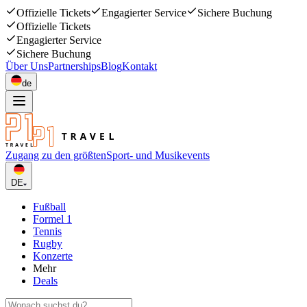
Offizielle Tickets
Engagierter Service
Sichere Buchung
Offizielle Tickets
Engagierter Service
Sichere Buchung
Über Uns
Partnerships
Blog
Kontakt
de
Zugang zu den größten
Sport- und Musikevents
DE
Fußball
Formel 1
Tennis
Rugby
Konzerte
Mehr
Deals