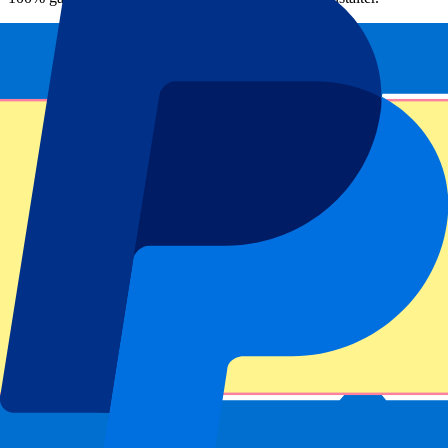
Dieses Event ist vorbei
Melden Sie sich an und erhalten Sie exklusive Updates, Angebote
und mehr!
abschicken
Ihre Angaben werden gemäß unserer
Privacy Policy
verarbeitet.
Vielen Dank, dass Sie uns das Formular geschickt haben!
Event Information