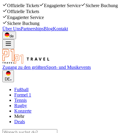
Offizielle Tickets
Engagierter Service
Sichere Buchung
Offizielle Tickets
Engagierter Service
Sichere Buchung
Über Uns
Partnerships
Blog
Kontakt
de
Zugang zu den größten
Sport- und Musikevents
DE
Fußball
Formel 1
Tennis
Rugby
Konzerte
Mehr
Deals