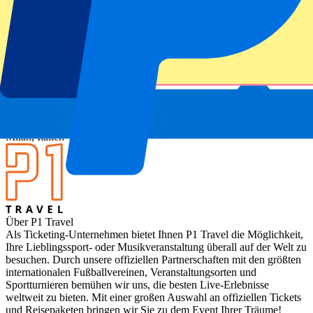
Über FC Internazionale Milano vs US Cremonese
Liga
Serie A 2025-2026
Spiel
FC Internazionale Milano vs US Cremonese
Stadion
Giuseppe Meazza
Standort
Milan, Italien
Über P1 Travel
Als Ticketing-Unternehmen bietet Ihnen P1 Travel die Möglichkeit,
Ihre Lieblingssport- oder Musikveranstaltung überall auf der Welt zu
besuchen. Durch unsere offiziellen Partnerschaften mit den größten
internationalen Fußballvereinen, Veranstaltungsorten und
Sportturnieren bemühen wir uns, die besten Live-Erlebnisse
weltweit zu bieten. Mit einer großen Auswahl an offiziellen Tickets
und Reisepaketen bringen wir Sie zu dem Event Ihrer Träume!