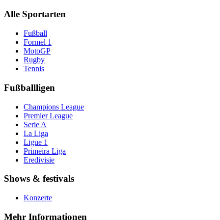
Alle Sportarten
Fußball
Formel 1
MotoGP
Rugby
Tennis
Fußballligen
Champions League
Premier League
Serie A
La Liga
Ligue 1
Primeira Liga
Eredivisie
Shows & festivals
Konzerte
Mehr Informationen