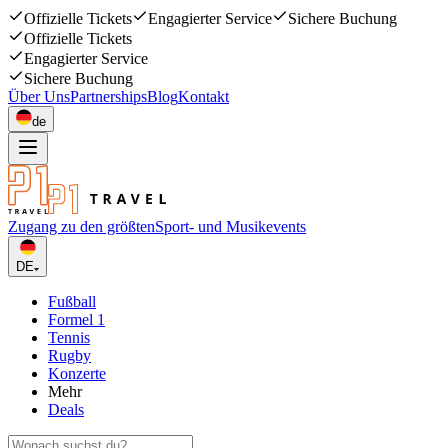
Offizielle Tickets
Engagierter Service
Sichere Buchung
Offizielle Tickets
Engagierter Service
Sichere Buchung
Über Uns
Partnerships
Blog
Kontakt
de
Zugang zu den größten
Sport- und Musikevents
DE
Fußball
Formel 1
Tennis
Rugby
Konzerte
Mehr
Deals