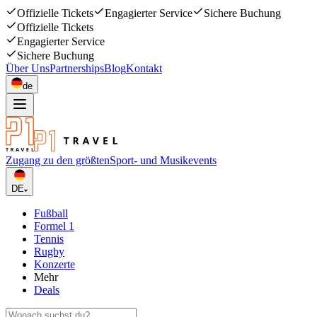
Offizielle Tickets
Engagierter Service
Sichere Buchung
Offizielle Tickets
Engagierter Service
Sichere Buchung
Über Uns
Partnerships
Blog
Kontakt
de
Zugang zu den größten
Sport- und Musikevents
DE
Fußball
Formel 1
Tennis
Rugby
Konzerte
Mehr
Deals