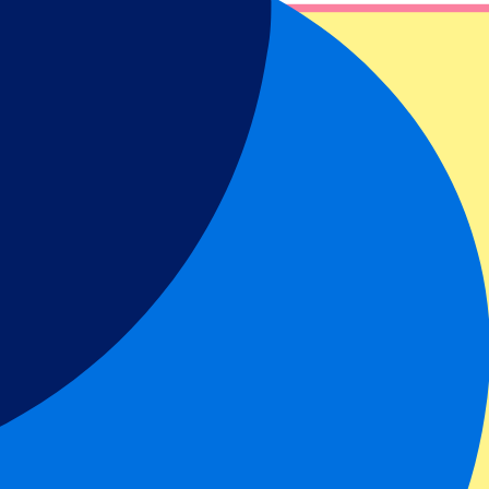
tality. Die Pre‑Match‑Hospitality findet im Joie Stadium statt, direkt
 Spielfeld. Vor dem Spiel genießen Sie ein Drei‑Gänge‑Buffet sowie ein
ekt vereint. Genießen Sie Premium‑Sitzplätze auf der Längsseite auf
lusives Fünf‑Gänge‑Menü à la carte im Hospitality‑Bereich, begleitet
das offizielle Matchday‑Programm, und die Tickets werden als mobile