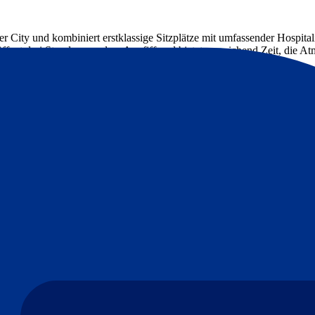
r City und kombiniert erstklassige Sitzplätze mit umfassender Hospita
ffnet drei Stunden vor dem Anpfiff und bietet ausreichend Zeit, die A
in Block 9 (Reihe 5 oder höher) mit hervorragender Sicht auf das Spielf
ie das offizielle Matchday‑Programm.