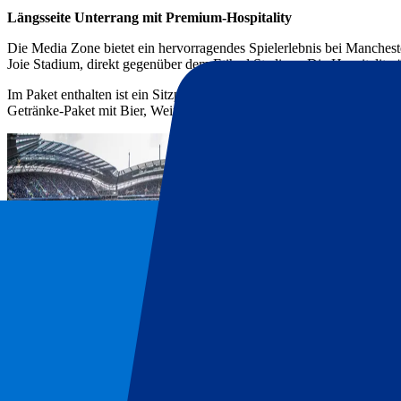
Längsseite Unterrang mit Premium‑Hospitality
Die Media Zone bietet ein hervorragendes Spielerlebnis bei Mancheste
Joie Stadium, direkt gegenüber dem Etihad Stadium. Die Hospitality ö
Im Paket enthalten ist ein Sitzplatz auf der Längsseite im Unterrang 
Getränke‑Paket mit Bier, Wein und Softdrinks. Zusätzlich erhalten S