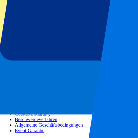
Konzerte
Mehr Informationen
Partnerprogramm
Städtereisen
Urlaubsreisen
Blog
Kontakt
Häufig gestellte Fragen
Über uns
Partnerschaften
Premium Hospitality
Presse
Stellenangebote
Unsere Richtlinien
Datenschutzerklärung
Cookie-Erklärung
Beschwerdeverfahren
Allgemeine Geschäftsbedingungen
Event-Garantie