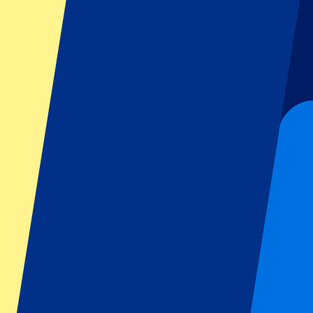
GP Italien
GP Singapur
Six Nations
Alle Sportarten
Fußball
Formel 1
MotoGP
Rugby
Tennis
Fußballligen
Champions League
Premier League
Serie A
La Liga
Ligue 1
Primeira Liga
Eredivisie
Shows & festivals