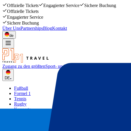
Offizielle Tickets
Engagierter Service
Sichere Buchung
Offizielle Tickets
Engagierter Service
Sichere Buchung
Über Uns
Partnerships
Blog
Kontakt
de
Zugang zu den größten
Sport- und Musikevents
DE
Fußball
Formel 1
Tennis
Rugby
Konzerte
Mehr
Deals