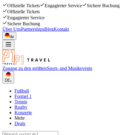
Offizielle Tickets
Engagierter Service
Sichere Buchung
Offizielle Tickets
Engagierter Service
Sichere Buchung
Über Uns
Partnerships
Blog
Kontakt
de
Zugang zu den größten
Sport- und Musikevents
DE
Fußball
Formel 1
Tennis
Rugby
Konzerte
Mehr
Deals