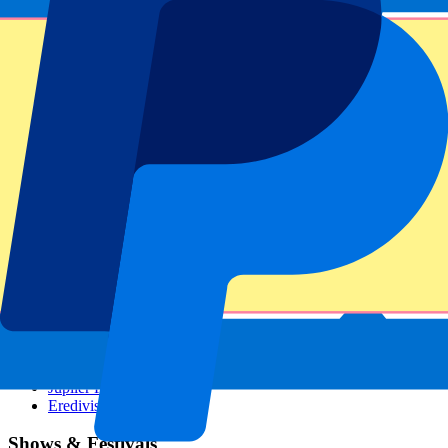
GP Österreich
GP Italien
GP Singapur
Sportarten
Fußball
Formel 1
MotoGP
Tennis
Rugby
Fußballigen
Champions League
Premier League
La Liga
Ligue 1
Bundesliga
Serie A
Jupiler Pro League
Eredivisie
Shows & Festivals