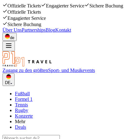
Offizielle Tickets
Engagierter Service
Sichere Buchung
Offizielle Tickets
Engagierter Service
Sichere Buchung
Über Uns
Partnerships
Blog
Kontakt
de
Zugang zu den größten
Sport- und Musikevents
DE
Fußball
Formel 1
Tennis
Rugby
Konzerte
Mehr
Deals