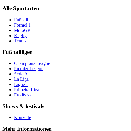
Alle Sportarten
Fußball
Formel 1
MotoGP
Rugby
Tennis
Fußballligen
Champions League
Premier League
Serie A
La Liga
Ligue 1
Primeira Liga
Eredivisie
Shows & festivals
Konzerte
Mehr Informationen