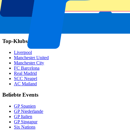
Footer menu
Top-Klubs
Liverpool
Manchester United
Manchester City
FC Barcelona
Real Madrid
SCC Neapel
AC Mailand
Beliebte Events
GP Spanien
GP Niederlande
GP Italien
GP Singapur
Six Nations