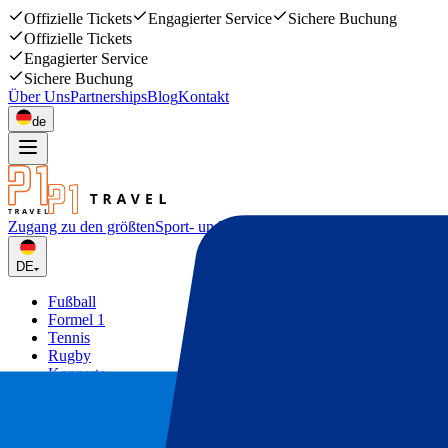
Offizielle Tickets
Engagierter Service
Sichere Buchung
Offizielle Tickets
Engagierter Service
Sichere Buchung
Über Uns
Partnerships
Blog
Kontakt
de
Zugang zu den größten
Sport- und Musikevents
DE
Fußball
Formel 1
Tennis
Rugby
Konzerte
Mehr
Deals