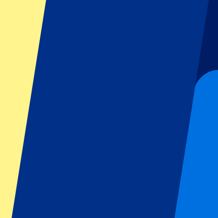
GP Italien
GP Singapur
Six Nations
Alle Sportarten
Fußball
Formel 1
MotoGP
Rugby
Tennis
Fußballligen
Champions League
Premier League
Serie A
La Liga
Ligue 1
Primeira Liga
Eredivisie
Shows & festivals