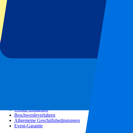
Konzerte
Mehr Informationen
Partnerprogramm
Städtereisen
Urlaubsreisen
Blog
Kontakt
Häufig gestellte Fragen
Über uns
Partnerschaften
Premium Hospitality
Presse
Stellenangebote
Unsere Richtlinien
Datenschutzerklärung
Cookie-Erklärung
Beschwerdeverfahren
Allgemeine Geschäftsbedingungen
Event-Garantie