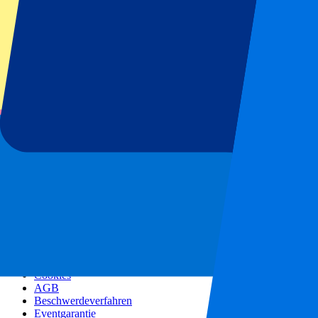
Alle Konzerte
Mehr Infos
Affiliate Programm
Städtereisen
Urlaub Inspiration
Blog
Kontakt
Häufig gestellte Fragen
Über uns
Partnerships
Premium Hospitality
Corporate Social Responsibility
Jobangebote
Unsere Richtlinien
Datenschutzerklärung
Cookies
AGB
Beschwerdeverfahren
Eventgarantie