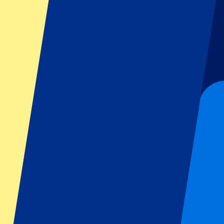
GP Österreich
GP Italien
GP Singapur
Sportarten
Fußball
Formel 1
MotoGP
Tennis
Rugby
Fußballigen
Champions League
Premier League
La Liga
Ligue 1
Bundesliga
Serie A
Jupiler Pro League
Eredivisie
Shows & Festivals