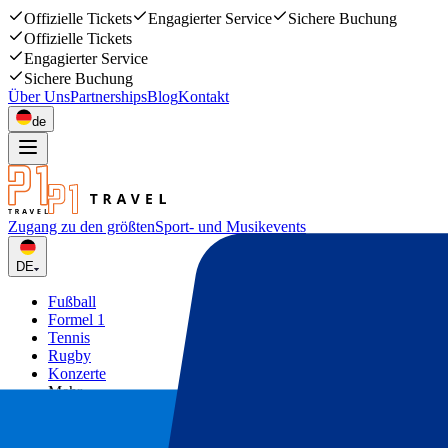
Offizielle Tickets
Engagierter Service
Sichere Buchung
Offizielle Tickets
Engagierter Service
Sichere Buchung
Über Uns
Partnerships
Blog
Kontakt
de
Zugang zu den größten
Sport- und Musikevents
DE
Fußball
Formel 1
Tennis
Rugby
Konzerte
Mehr
Deals