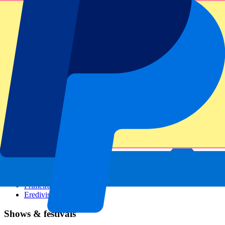
GP Italien
GP Singapur
Six Nations
Alle Sportarten
Fußball
Formel 1
MotoGP
Rugby
Tennis
Fußballligen
Champions League
Premier League
Serie A
La Liga
Ligue 1
Primeira Liga
Eredivisie
Shows & festivals