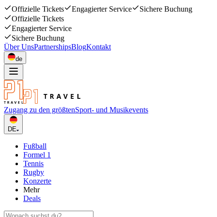
Offizielle Tickets
Engagierter Service
Sichere Buchung
Offizielle Tickets
Engagierter Service
Sichere Buchung
Über Uns
Partnerships
Blog
Kontakt
de
Zugang zu den größten
Sport- und Musikevents
DE
Fußball
Formel 1
Tennis
Rugby
Konzerte
Mehr
Deals