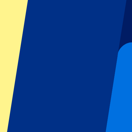
GP Italien
GP Singapur
Six Nations
Alle Sportarten
Fußball
Formel 1
MotoGP
Rugby
Tennis
Fußballligen
Champions League
Premier League
Serie A
La Liga
Ligue 1
Primeira Liga
Eredivisie
Shows & festivals