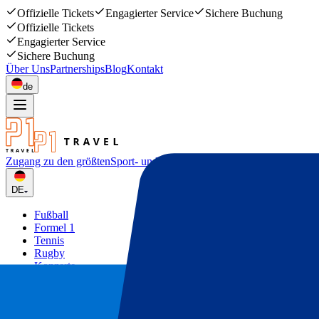
Offizielle Tickets
Engagierter Service
Sichere Buchung
Offizielle Tickets
Engagierter Service
Sichere Buchung
Über Uns
Partnerships
Blog
Kontakt
de
Zugang zu den größten
Sport- und Musikevents
DE
Fußball
Formel 1
Tennis
Rugby
Konzerte
Mehr
Deals