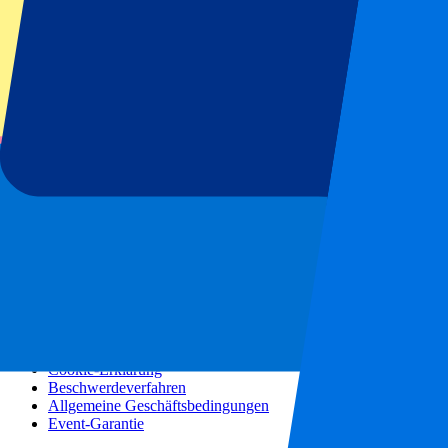
Konzerte
Mehr Informationen
Partnerprogramm
Städtereisen
Urlaubsreisen
Blog
Kontakt
Häufig gestellte Fragen
Über uns
Partnerschaften
Premium Hospitality
Presse
Stellenangebote
Unsere Richtlinien
Datenschutzerklärung
Cookie-Erklärung
Beschwerdeverfahren
Allgemeine Geschäftsbedingungen
Event-Garantie