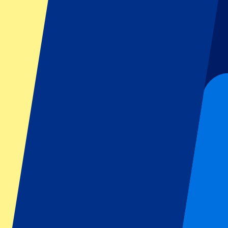
GP Italien
GP Singapur
Six Nations
Alle Sportarten
Fußball
Formel 1
MotoGP
Rugby
Tennis
Fußballligen
Champions League
Premier League
Serie A
La Liga
Ligue 1
Primeira Liga
Eredivisie
Shows & festivals