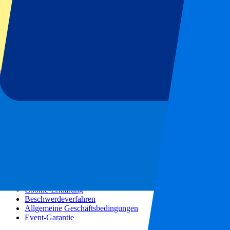
Konzerte
Mehr Informationen
Partnerprogramm
Städtereisen
Urlaubsreisen
Blog
Kontakt
Häufig gestellte Fragen
Über uns
Partnerschaften
Premium Hospitality
Presse
Stellenangebote
Unsere Richtlinien
Datenschutzerklärung
Cookie-Erklärung
Beschwerdeverfahren
Allgemeine Geschäftsbedingungen
Event-Garantie