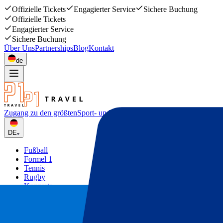
Offizielle Tickets
Engagierter Service
Sichere Buchung
Offizielle Tickets
Engagierter Service
Sichere Buchung
Über Uns
Partnerships
Blog
Kontakt
de
Zugang zu den größten
Sport- und Musikevents
DE
Fußball
Formel 1
Tennis
Rugby
Konzerte
Mehr
Deals