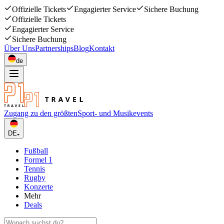
Offizielle Tickets
Engagierter Service
Sichere Buchung
Offizielle Tickets
Engagierter Service
Sichere Buchung
Über Uns
Partnerships
Blog
Kontakt
de
Zugang zu den größten
Sport- und Musikevents
DE
Fußball
Formel 1
Tennis
Rugby
Konzerte
Mehr
Deals