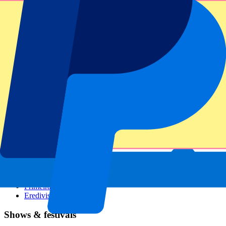
GP Italien
GP Singapur
Six Nations
Alle Sportarten
Fußball
Formel 1
MotoGP
Rugby
Tennis
Fußballligen
Champions League
Premier League
Serie A
La Liga
Ligue 1
Primeira Liga
Eredivisie
Shows & festivals